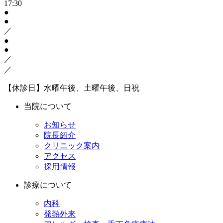
17:30
●
●
／
●
●
／
／
【休診日】水曜午後、土曜午後、日祝
当院について
お知らせ
院長紹介
クリニック案内
アクセス
採用情報
診療について
内科
発熱外来