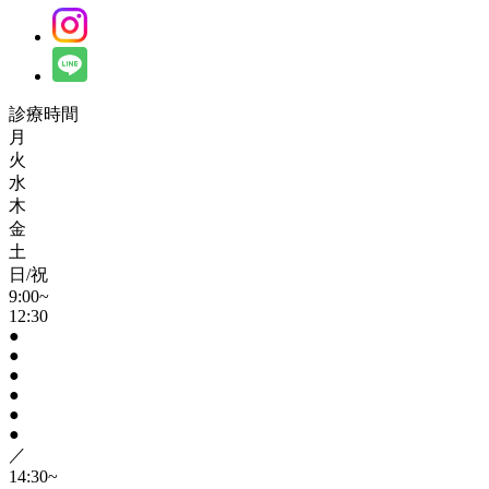
診療時間
月
火
水
木
金
土
日/祝
9:00~
12:30
●
●
●
●
●
●
／
14:30~