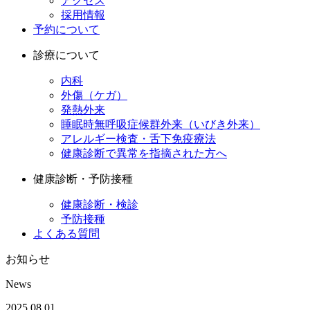
アクセス
採用情報
予約について
診療について
内科
外傷（ケガ）
発熱外来
睡眠時無呼吸症候群外来（いびき外来）
アレルギー検査・舌下免疫療法
健康診断で異常を指摘された方へ
健康診断・予防接種
健康診断・検診
予防接種
よくある質問
お知らせ
News
2025.08.01